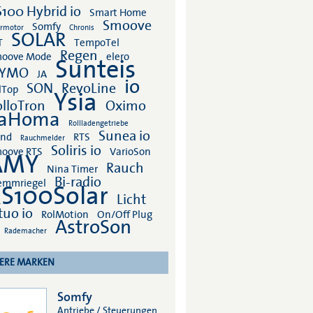
S100 Hybrid io
Smart Home
Smoove
Somfy
rmotor
Chronis
SOLAR
T
TempoTel
Regen
oove Mode
elero
Sunteis
ZYMO
JA
io
SON
RevoLine
lTop
Ysia
olloTron
Oximo
aHoma
Rollladengetriebe
Sunea io
nd
RTS
Rauchmelder
Soliris io
oove RTS
VarioSon
AMY
Rauch
Nina Timer
Bi-radio
emmriegel
S100Solar
Licht
tuo io
RolMotion
On/Off Plug
AstroSon
Rademacher
ERE MARKEN
Somfy
Antriebe / Steuerungen