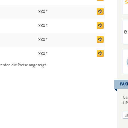
XXX *
XXX *
XXX *
XXX *
erden die Preise angezeigt.
PAK
Ge
UP