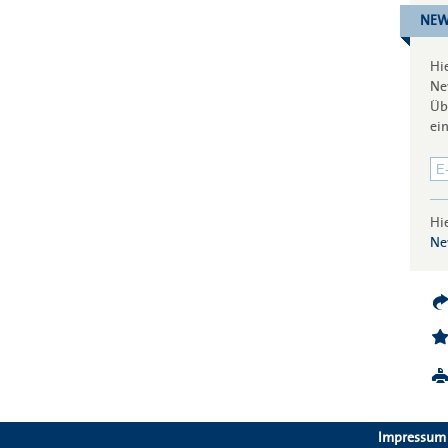
NEW
Hi
Ne
Üb
ei
Hi
Ne
Impressum