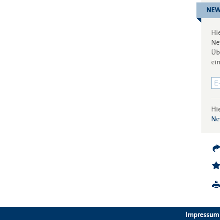
NEW
Hi
Ne
Üb
ei
Hi
Ne
Impressum