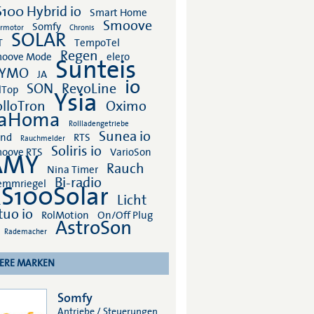
S100 Hybrid io
Smart Home
Smoove
Somfy
rmotor
Chronis
SOLAR
T
TempoTel
Regen
oove Mode
elero
Sunteis
ZYMO
JA
io
SON
RevoLine
lTop
Ysia
olloTron
Oximo
aHoma
Rollladengetriebe
Sunea io
nd
RTS
Rauchmelder
Soliris io
oove RTS
VarioSon
AMY
Rauch
Nina Timer
Bi-radio
emmriegel
S100Solar
Licht
tuo io
RolMotion
On/Off Plug
AstroSon
Rademacher
ERE MARKEN
Somfy
Antriebe / Steuerungen