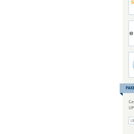
PAK
Ge
UP