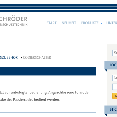
START
NEUHEIT
PRODUKTE
UNTE
GSZUBEHÖR
CODIERSCHALTER
LOG
ützt vor unbefugter Bedienung. Angeschlossene Tore oder
gabe des Passiercodes bedient werden.
STI