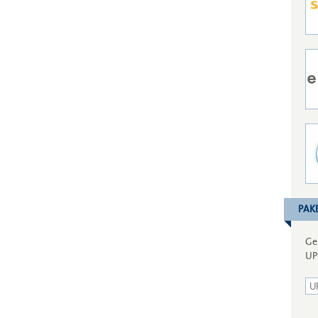
PAK
Ge
UP